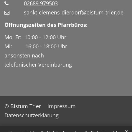
02689 979503
sankt-clemens-dierdorf@bistum-trier.de
Öffnungszeiten des Pfarrbüros:
Mo, Fr: 10:00 - 12:00 Uhr
Mi: 16:00 - 18:00 Uhr
ansonsten nach
telefonischer Vereinbarung
© Bistum Trier
Impressum
Datenschutzerklärung
✕