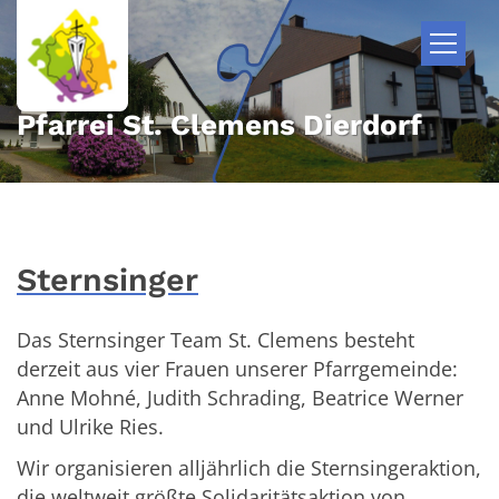
Zum Inhalt springen
Pfarrei St. Clemens Dierdorf
Sternsinger
Das Sternsinger Team St. Clemens besteht
derzeit aus vier Frauen unserer Pfarrgemeinde:
Anne Mohné, Judith Schrading, Beatrice Werner
und Ulrike Ries.
Wir organisieren alljährlich die Sternsingeraktion,
die weltweit größte Solidaritätsaktion von