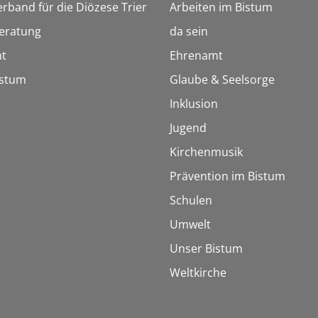
erband für die Diözese Trier
Arbeiten im Bistum
eratung
da sein
t
Ehrenamt
istum
Glaube & Seelsorge
Inklusion
Jugend
Kirchenmusik
Prävention im Bistum
Schulen
Umwelt
Unser Bistum
Weltkirche