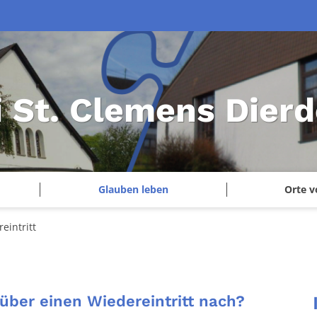
i St. Clemens Dierd
Glauben leben
Orte v
eintritt
 über einen Wiedereintritt nach?