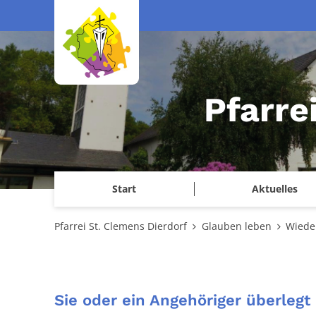
Zum Inhalt springen
Pfarre
Start
Aktuelles
Pfarrei St. Clemens Dierdorf
Glauben leben
Wieder
Sie oder ein Angehöriger überlegt