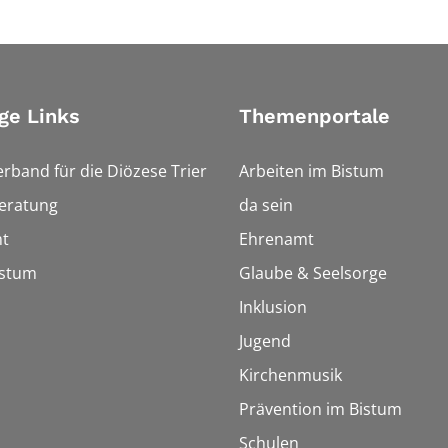
ge Links
Themenportale
erband für die Diözese Trier
Arbeiten im Bistum
eratung
da sein
t
Ehrenamt
istum
Glaube & Seelsorge
Inklusion
Jugend
Kirchenmusik
Prävention im Bistum
Schulen