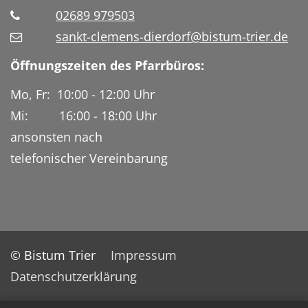
02689 979503
sankt-clemens-dierdorf@bistum-trier.de
Öffnungszeiten des Pfarrbüros:
Mo, Fr: 10:00 - 12:00 Uhr
Mi: 16:00 - 18:00 Uhr
ansonsten nach
telefonischer Vereinbarung
© Bistum Trier
Impressum
Datenschutzerklärung