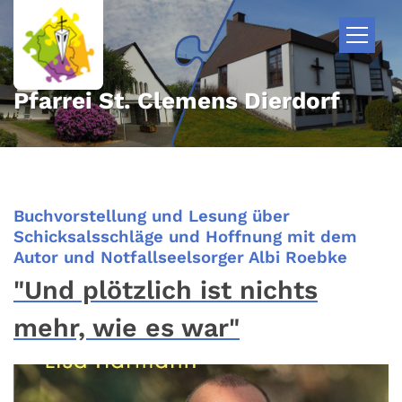
Zum Inhalt springen
Pfarrei St. Clemens Dierdorf
Buchvorstellung und Lesung über
Schicksalsschläge und Hoffnung mit dem
:
Autor und Notfallseelsorger Albi Roebke
"Und plötzlich ist nichts
mehr, wie es war"