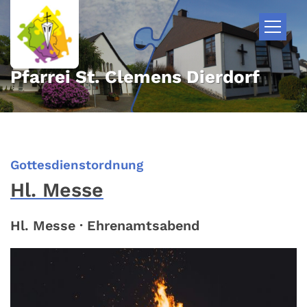
Zum Inhalt springen
Pfarrei St. Clemens Dierdorf
:
Gottesdienstordnung
Hl. Messe
Hl. Messe · Ehrenamtsabend