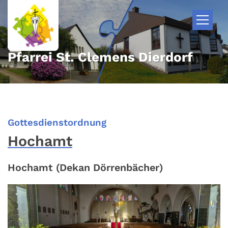
Zum Inhalt springen
Pfarrei St. Clemens Dierdorf
:
Gottesdienstordnung
Hochamt
Hochamt (Dekan Dörrenbächer)