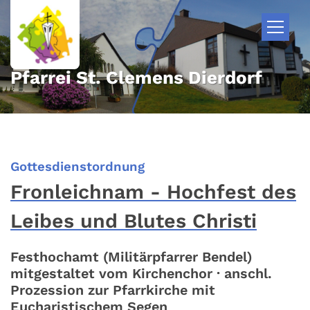
Zum Inhalt springen
Pfarrei St. Clemens Dierdorf
:
Gottesdienstordnung
Fronleichnam - Hochfest des
Leibes und Blutes Christi
Festhochamt (Militärpfarrer Bendel)
mitgestaltet vom Kirchenchor · anschl.
Prozession zur Pfarrkirche mit
Eucharistischem Segen