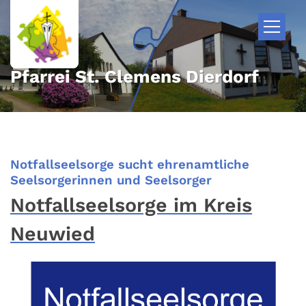
Zum Inhalt springen
Pfarrei St. Clemens Dierdorf
Notfallseelsorge sucht ehrenamtliche
:
Seelsorgerinnen und Seelsorger
Notfallseelsorge im Kreis
Neuwied