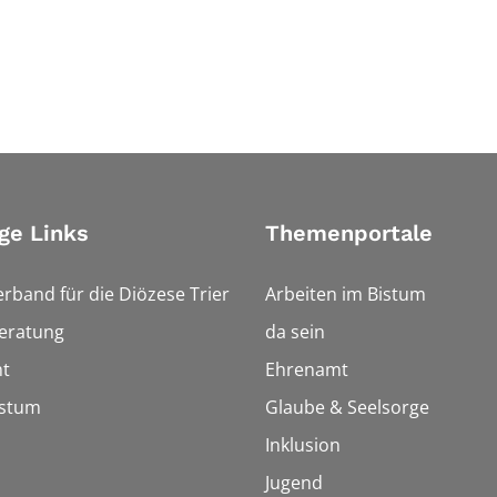
ge Links
Themenportale
erband für die Diözese Trier
Arbeiten im Bistum
eratung
da sein
t
Ehrenamt
istum
Glaube & Seelsorge
Inklusion
Jugend