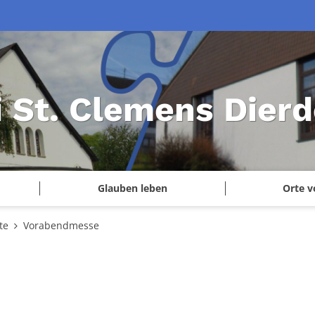
i St. Clemens Dierd
Glauben leben
Orte v
te
Vorabendmesse