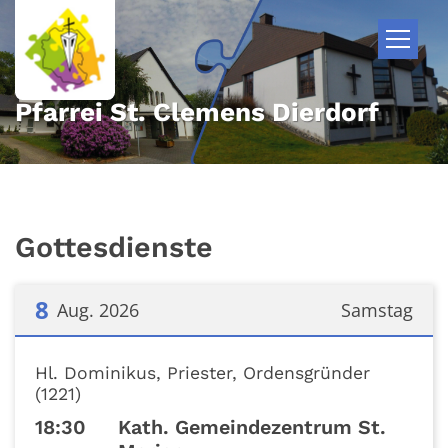
Zum Inhalt springen
Pfarrei St. Clemens Dierdorf
Gottesdienste
8
Aug. 2026
Samstag
Datum: 8. August 2026
Hl. Dominikus, Priester, Ordensgründer
(1221)
18:30
Kath. Gemeindezentrum St.