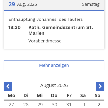
29
Aug. 2026
Samstag
Datum: 29. August 2026
Enthauptung Johannes' des Täufers
18:30
Kath. Gemeindezentrum St.
Marien
Vorabendmesse
Mehr anzeigen
August 2026
Vorherige Seite
Näch
Mo
Di
Mi
Do
Fr
Sa
So
27
28
29
30
31
1
2