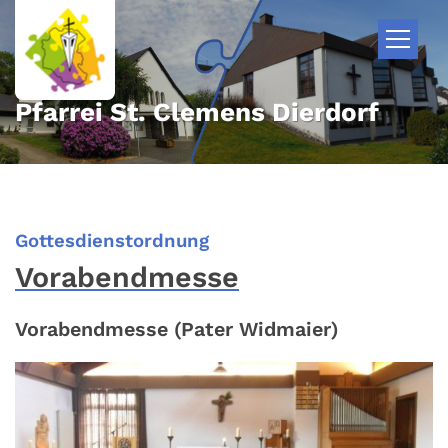
Zum Inhalt springen
Pfarrei St. Clemens Dierdorf
:
Gottesdienstordnung
Vorabendmesse
Vorabendmesse (Pater Widmaier)